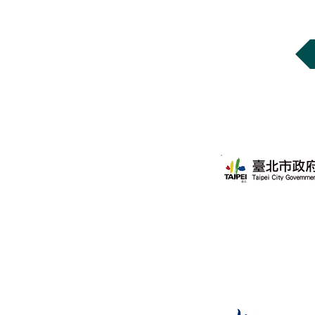
主辦單位
協辦單位
​
​
台灣行進樂隊聯盟
Taiwan Marching Band Association
Email:
taiwanmba.tmba@gmail.com
​地址: 11008臺
No.1, City Hall Rd., 
地址: 台北市萬華區長沙街二段96號7樓
City 11008, Taiwan 
7F., No.96, Sec. 2, Changsha St.,
TEL: +886-2-2720-
Wanhua Dist., Taipei City 108, Taiwan
TEL: +886-2-2370-6619
FAX: +886-2-2370-9281