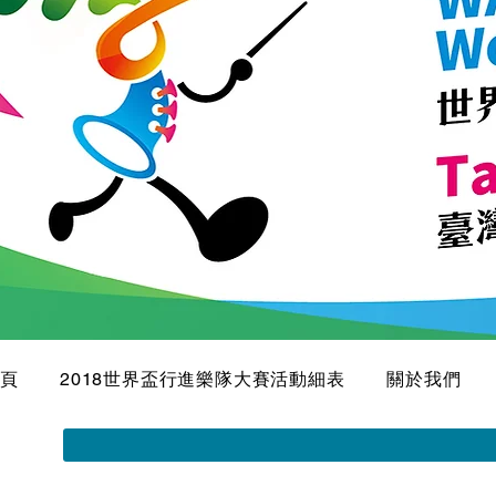
頁
2018世界盃行進樂隊大賽活動細表
關於我們