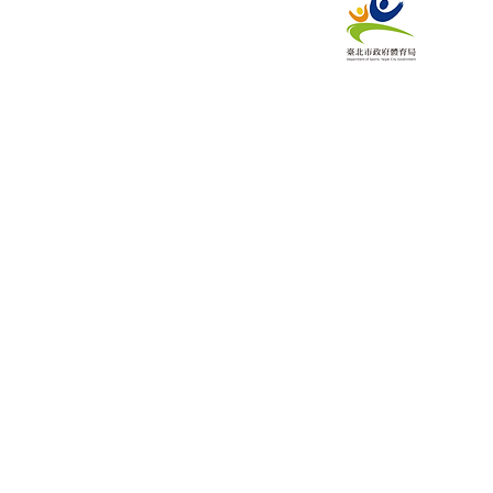
​地址: 10553臺
No.10 ,Sec. 4, Nanj
District, Taipei Ci
TEL: +886-2-2570-