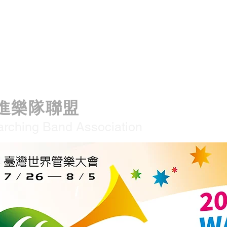
進樂隊聯盟
rching Band Association
AIWAN MARCHING BAND ASSOCIATION
T